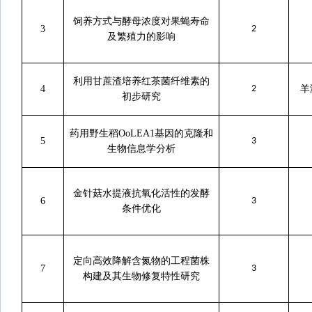
饲养方式与酵母浓度对果蝇寿命
3
2
及繁殖力的影响
利用甘蔗渣培养红茶菌纤维素的
4
2
羊
初步研究
药用野生稻
OoLEA1
基因的克隆和
5
3
生物信息学分析
金针菇水提液抗氧化活性的发酵
6
3
条件优化
定向高效降解含氮物的工程菌株
7
3
构建及其生物修复特性研究